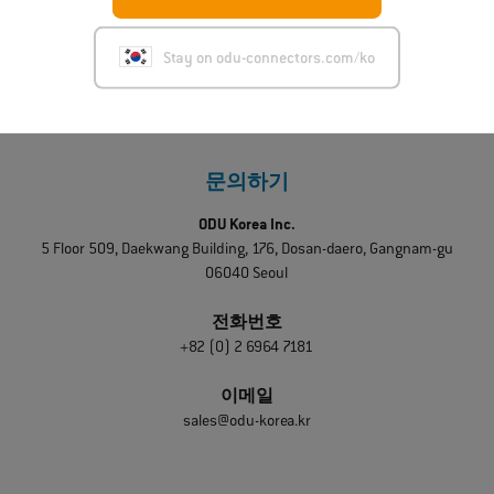
Stay on odu-connectors.com/ko
문의하기
ODU Korea Inc.
5 Floor 509, Daekwang Building, 176, Dosan-daero, Gangnam-gu
06040 Seoul
전화번호
+82 (0) 2 6964 7181
이메일
sales@odu-korea.kr