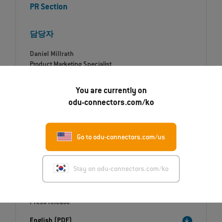
PR Section
담당자
Daniel Millrath
Product Marketing Specialist
전화번호
You are currently on
+49 8631 6156-1288
odu-connectors.com/ko
이메일
Daniel.Millrath@odu.de
Go to odu-connectors.com/us
Stay on odu-connectors.com/ko
Downloads
Press release
English (PDF)