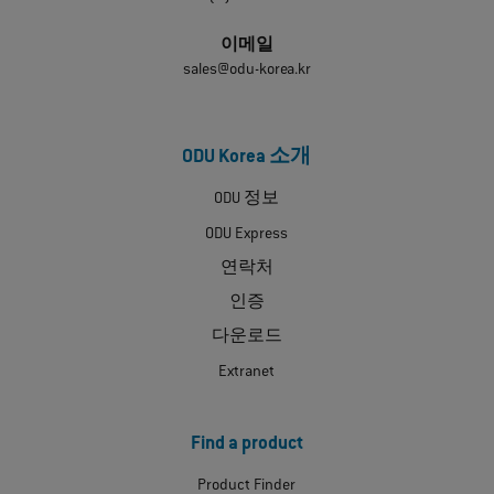
이메일
sales@odu-korea.kr
ODU Korea 소개
ODU 정보
ODU Express
연락처
인증
다운로드
Extranet
Find a product
Product Finder