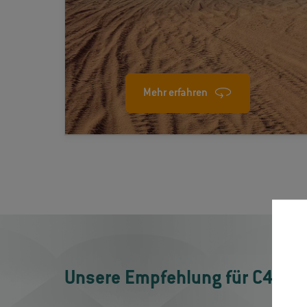
Systeme der Kommunikation,
Sensornetzwerke oder taktische
Kommandoposten.
Mehr erfahren
Unsere Empfehlung für C4ISR