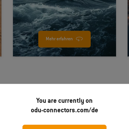
abgedichtete, korrosionsbeständige
Steckverbinder, die für den langfristigen
Einsatz in Salzwasser und bei hoher
Luftfeuchtigkeit ausgelegt sind.
Mehr erfahren
You are currently on
odu-connectors.com/de
-Systeme