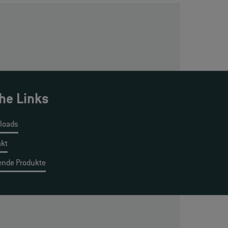
che Links
loads
akt
ende Produkte