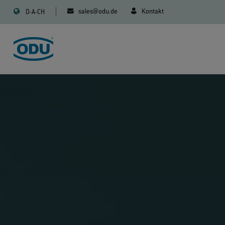
sales@odu.de
Kontakt
D-A-CH