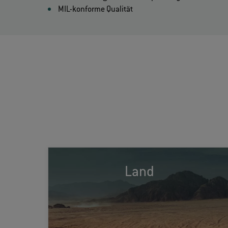
MIL-konforme Qualität
Landbasierte Systeme müssen Schlägen,
Land
Vibrationen, Staub und extremen
Temperaturen auf mobilen und stationären
Plattformen standhalten. Zu den typischen
Anwendungen zählen fahrzeugmontierte