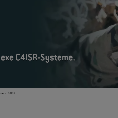
lexe C4ISR-Systeme.
ion
C4ISR