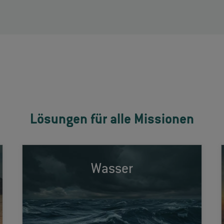
Lösungen für alle Missionen
Anwendungen im maritimen Umfeld, wie
Wasser
beispielsweise die Kommunikation an Bord
von Schiffen, Radarsysteme oder
Missionssysteme auf U-Booten und
unbemannten Schiffen, erfordern