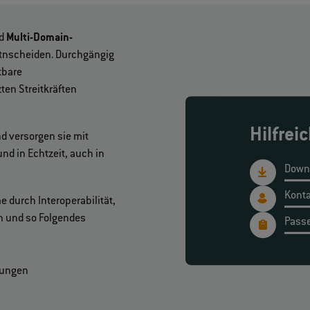
nd
Multi-Domain-
etnscheiden. Durchgängig
tbare
ten Streitkräften
Hilfrei
d versorgen sie mit
nd in Echtzeit, auch in
Down
Kont
 durch Interoperabilität,
n und so Folgendes
Pass
gungen