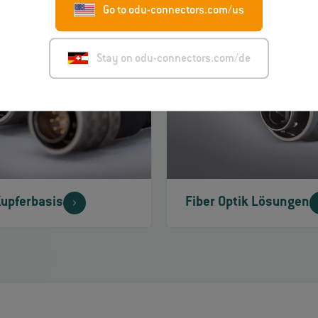
Go to odu-connectors.com/us
Stay on odu-connectors.com/de
upferbasis
Fiber Optik Lösungen