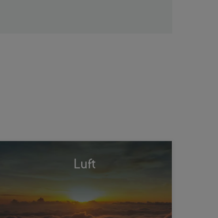
C4ISR-Anwendungen in der Luftfahrt erfordern
Luft
leichte, platzsparende Lösungen, die
ständigen Vibrationen und den Belastungen in
großer Höhe standhalten. Bei bemannten und
unbemannten Flugsystemen gibt es keinen