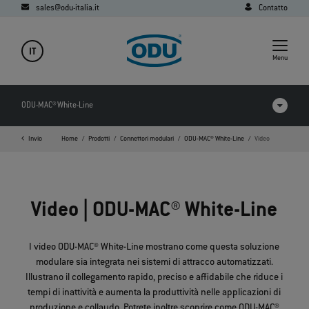
sales@odu-italia.it
Contatto
IT
Menu
ODU-MAC® White-Line
Invio
Home
Prodotti
Connettori modulari
ODU-MAC® White-Line
Video
Prodotti a confronto
Video
Video | ODU-MAC® White-Line
Download
Applicazioni
I video ODU-MAC® White-Line mostrano come questa soluzione
modulare sia integrata nei sistemi di attracco automatizzati.
FAQ
Illustrano il collegamento rapido, preciso e affidabile che riduce i
tempi di inattività e aumenta la produttività nelle applicazioni di
produzione e collaudo. Potrete inoltre scoprire come ODU-MAC®