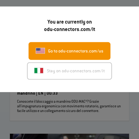
You are currently on
odu-connectors.com/it
Go to odu-connectors.com/us
Stay on odu-connectors.com/it
Manipolazione ergonomica con bloccaggio ODU-MAC® a
mandrino | EN | 00:33
Conoscete il bloccaggio a mandrino ODU-MAC®? Grazie
all'impugnatura ergonomica con movimento rotatorio, garantisce un
facile utilizzo e un collegamento sicuro del connettore.