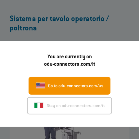
Sistema per tavolo operatorio /
poltrona
I Contatti
ODU SPRINGTAC®
sono utilizzati per l’alimentazione
elettrica dei sistemi per tavolo operatorio / poltrona. In medicina, la
You are currently on
massima sicurezza a prova di guasto e l’efficienza costante sono
odu-connectors.com/it
essenziali. Grazie alla loro affidabilità e lunga durata nonché
all’elevata portata di corrente, i Contatti ODU garantiscono la
connessione perfetta fra tavolo e caricabatterie.
Go to odu-connectors.com/us
Stay on odu-connectors.com/it