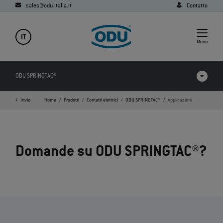
sales@odu-italia.it
Contatto
IT
Menu
ODU SPRINGTAC®
Invio
Home
Prodotti
Contatti elettrici
ODU SPRINGTAC®
Applicazioni
Prodotti a confronto
Video
Domande su ODU SPRINGTAC®?
Download
Applicazioni
FAQ