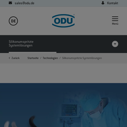
sales@odu.de
Kontakt
DE
Menü
Silikonumspritzte
Systemlösungen
Zurück
Startseite
Technologien
Silikonumspritzte Systemlösungen
FAQ