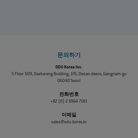
문의하기
ODU Korea Inc.
5 Floor 509, Daekwang Building, 176, Dosan-daero, Gangnam-gu
06040 Seoul
전화번호
+82 (0) 2 6964 7181
이메일
sales@odu-korea.kr