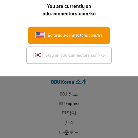
ODU Korea Inc.
You are currently on
5 Floor 509, Daekwang Building, 176, Dosan-daero, Gangnam-gu
odu-connectors.com/ko
06040 Seoul
전화번호
Go to odu-connectors.com/us
+82 (0) 2 6964 7181
이메일
Stay on odu-connectors.com/ko
sales@odu-korea.kr
ODU Korea 소개
ODU 정보
ODU Express
연락처
인증
다운로드