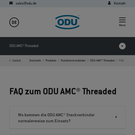
sales@odu.de
Kontakt
DE
Menü
ODU AMC® Threaded
Zurück
Startseite
Produkte
Rundsteckverbinder
ODU AMC® Threaded
FAQ
Produkte im Vergleich
Videos
FAQ zum ODU AMC® Threaded
Downloads
FAQ
Wo kommen die ODU AMC® Steckverbinder
normalerweise zum Einsatz?