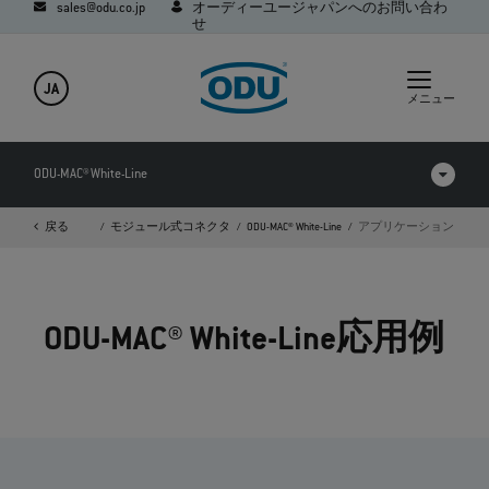
sales@odu.co.jp
オーディーユージャパンへのお問い合わ
せ
JA
メニュー
ODU-MAC® White-Line
ームページ
戻る
製品
モジュール式コネクタ
ODU-MAC® White-Line
アプリケーション
製品を比較する
動画
ODU-MAC® White-Line応用例
ダウンロード
アプリケーション
Q&A