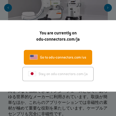
You are currently on
odu-connectors.com/ja
Go to odu-connectors.com/us
磁気共鳴画像(MRI)向けコイル
コネクタ
Stay on odu-connectors.com/ja
磁気共鳴画像は、医療診断での可視化処理技術です。
ODU-MAC®コネクタは、異なるボディコイルとMRI装置の
間をつなぐ信頼できるインターフェースとして、あら
ゆる世界的なメーカーに利用されています。取扱が簡
単なほか、これらのアプリケーションでは非磁性の素
材が極めて重要な役割を果たしています。ケーブルア
センブリも完全に非磁性です。