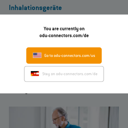
Inhalationsgeräte
PARI setzt als Spezialist für effektive Inhalation eine
You are currently on
anwendungsspezifische Systemlösung in hermaphroditer
Bauweise in verschiedenen Geräten der eFlow®
odu-connectors.com/de
Schwingmembran-Vernebler-Plattformen ein. Diese kommen
sowohl im Homecare-Bereich als auch in der Klinik im Rahmen
klinischer Evaluierungsstudien zur Anwendung. Die ODU
Go to odu-connectors.com/us
Steckverbinderlösung bildet dabei die
Schnittstelle zwischen
dem Controller und dem Vernebler
.
Stay on odu-connectors.com/de
Systemlösung
mit Konfektion
Individuelles
und kompaktes
Design
Niedrige
Steck- und Ziehkräfte