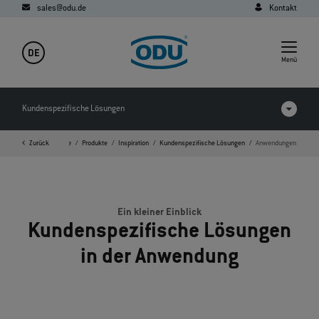
sales@odu.de
Kontakt
DE
Menü
Kundenspezifische Lösungen
Zurück
Startseite
Produkte
Inspiration
Kundenspezifische Lösungen
Anwendungen
Anwendungen
FAQ
Ein kleiner Einblick
Kundenspezifische Lösungen
in der Anwendung