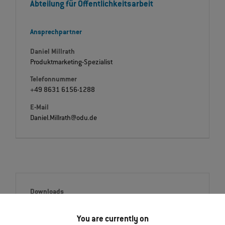
Abteilung für Öffentlichkeitsarbeit
Ansprechpartner
Daniel Millrath
Produktmarketing-Spezialist
Telefonnummer
+49 8631 6156-1288
E-Mail
Daniel.Millrath@odu.de
Downloads
Pressemitteilung
You are currently on
Englisch (PDF)