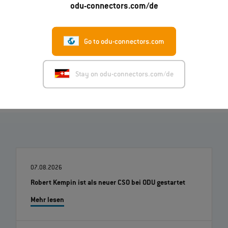
odu-connectors.com/de
Deutsch (PDF)
Italienisch (PDF)
Go to odu-connectors.com
Bild (ZIP)
Stay on odu-connectors.com/de
07.08.2026
Robert Kempin ist als neuer CSO bei ODU gestartet
Mehr lesen