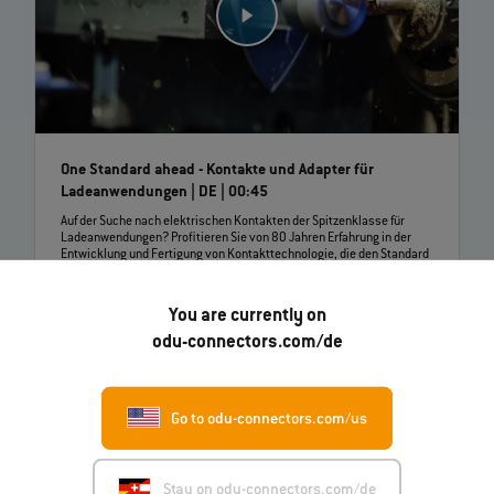
One Standard ahead - Kontakte und Adapter für
Ladeanwendungen | DE | 00:45
Auf der Suche nach elektrischen Kontakten der Spitzenklasse für
Ladeanwendungen? Profitieren Sie von 80 Jahren Erfahrung in der
Entwicklung und Fertigung von Kontakttechnologie, die den Standard
von Morgen definiert.
You are currently on
odu-connectors.com/de
Go to odu-connectors.com/us
Stay on odu-connectors.com/de