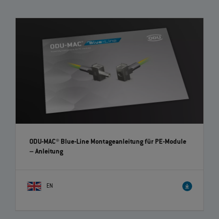
ODU-MAC® Blue-Line: So montieren Sie die Module
einfach | EN | 01:20
Die modularen Steckverbinder der ODU‐MAC Blue‐Line überzeugen
durch hohe Flexibilität und Individualität dank einer Vielzahl an
Moduleinsätzen. Die werkzeuglose Montage und Demontage der
Module im Rahmen erfolgt mittels Clip‐Prinzip.
ODU-MAC® Blue-Line Montageanleitung für PE-Module
– Anleitung
EN