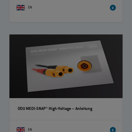
EN
ODU-MAC® Blue-Line – Schneller Wechsel von Crimp-
Clip-Kontakten | EN | 00:44
Schneller und benutzerfreundlicher Kontaktwechsel! Die
Steckverbinder der ODU-MAC® Blue-Line bieten Ihnen hohe Flexibilität
und Zeitersparnis.
ODU MEDI-SNAP® High-Voltage
– Anleitung
EN