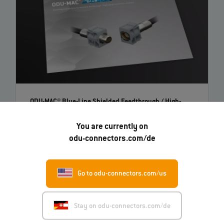
ODU-MAC® Blue-Line Shielded Feedthrough / High-
Speed-Steckverbinder-Module
– Anleitung
You are currently on
odu-connectors.com/de
EN
Go to odu-connectors.com/us
Stay on odu-connectors.com/de