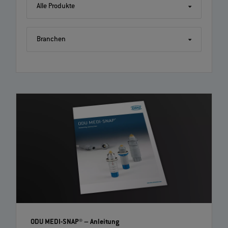
Alle Produkte
Branchen
ODU MINI-SNAP®: Schritt für Schritt Crimp Anleitung |
EN | 04:18
Folgen Sie dieser Montage Anleitung für einen ODU MINI-SNAP® mit
Crimp Kontakten. Weitere Informationen finden Sie unter www.odu-
connectors.com/de sowie in den technischen Dokumenten Ihres
Steckverbinders.
ODU MEDI-SNAP®
– Anleitung