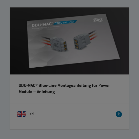
ODU-MAC® PUSH-LOCK Geräteteil - Montage | EN | 00:26
Die Montageanleitung zeigt die ODU-MAC® PUSH-LOCK-
Befestigungslösung, die von vorne nicht sichtbar ist.
7
von
7
Videos geladen
ODU-MAC® Blue-Line Montageanleitung für Power
Module
– Anleitung
EN