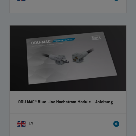
ODU MEDI-SNAP® High-Voltage – Einfache und schnelle
Montage | EN | 02:35
ODU bietet mit der ODU MEDI-SNAP® Push-Pull Serie eine Vielfalt an
verschiedenen Kunststoff Rundsteckverbinder. Zu sehen ist der ODU
MEDI-SNAP® High-Voltage, welcher eine zuverlässige Übertragung von
bis zu 1.000 V AC ermöglicht. Um Ihnen die Montage zu erleichtern,
haben wir diese Schritt für Schritt in einem kurzen Video erklärt.
ODU-MAC® Blue-Line Hochstrom-Module
– Anleitung
EN