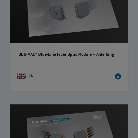
ODU-MAC® Blue-Line Fiber Optic Module
– Anleitung
EN