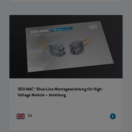
ODU AMC® Easy-Clean Locking Kit – Schnell und
einfach nachrüstbar | EN | 01:41
Ab sofort steht für die Easy-Clean Version der Produktserie ODU AMC®
ein Locking-Kit zur Verfügung, welches das Nachrüsten einer
Schraubverriegelung ermöglicht. Das Kit enthält eine
Überwurfmutter für das Kabel mit einem Schraubmechanismus und
eine Mutter mit Gewinde für das Geräteteil.
ODU-MAC® Blue-Line Montageanleitung für High-
Voltage Module
– Anleitung
EN