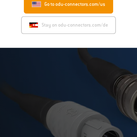
Go to odu-connectors.com/us
Stay on odu-connectors.com/de