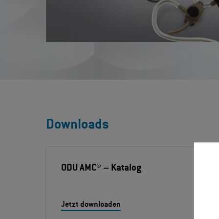
Downloads
ODU AMC®
– Katalog
Jetzt downloaden