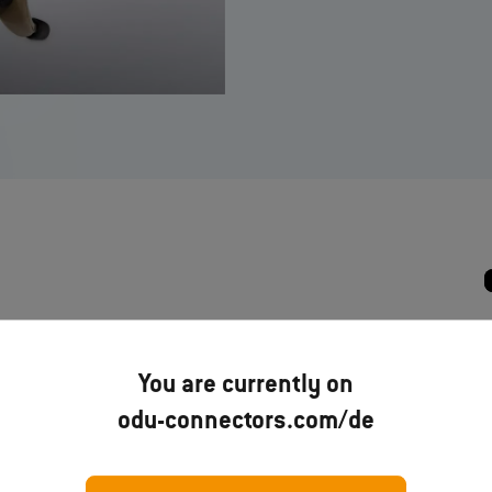
ODU AMC® Military Applications
–
You are currently on
Broschüre
odu-connectors.com/de
Jetzt downloaden