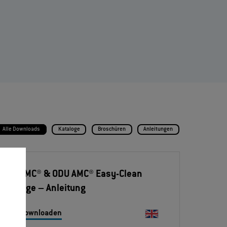
Alle Downloads
Kataloge
Broschüren
Anleitungen
ODU AMC® & ODU AMC® Easy-Clean
Montage
– Anleitung
Jetzt downloaden