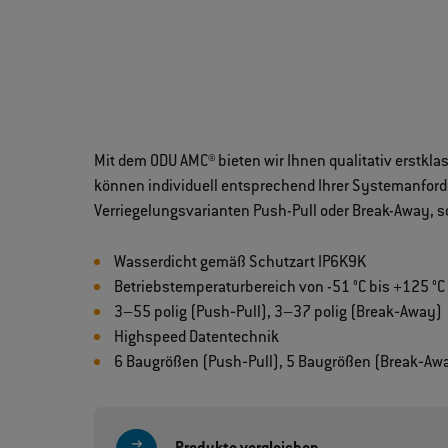
Mit dem ODU AMC® bieten wir Ihnen qualitativ erstkla
können individuell entsprechend Ihrer Systemanford
Verriegelungsvarianten Push-Pull oder Break-Away, 
Wasserdicht gemäß Schutzart IP6K9K
Betriebstemperaturbereich von -51 °C bis +125 °C
3–55 polig (Push‐Pull), 3–37 polig (Break‐Away)
Highspeed Datentechnik
6 Baugrößen (Push‐Pull), 5 Baugrößen (Break‐Aw