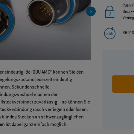
Push‐P
Break
Verrie
360° 
r eindeutig: Bei ODU AMC® können Sie den
Robust und
iegelungszustand jederzeit eindeutig
langlebig
nnen. Sekundenschnelle
bindungswechsel machen den
llsteckverbinder zuverlässig – so können Sie
Steckverbindung rasch verriegeln oder lösen.
 blindes Stecken an schwer zugänglichen
len ist dabei ganz einfach möglich.