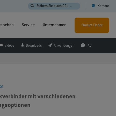
Stöbern Sie durch ODU ...
Karriere
ranchen
Service
Unternehmen
Product Finder
Videos
Downloads
Anwendungen
FAQ
®
kverbinder mit verschiedenen
ungsoptionen