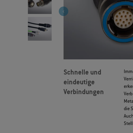
Schnelle und
Imme
Verr
eindeutige
erke
Verbindungen
Ver
Meta
die 
Auch
Stel