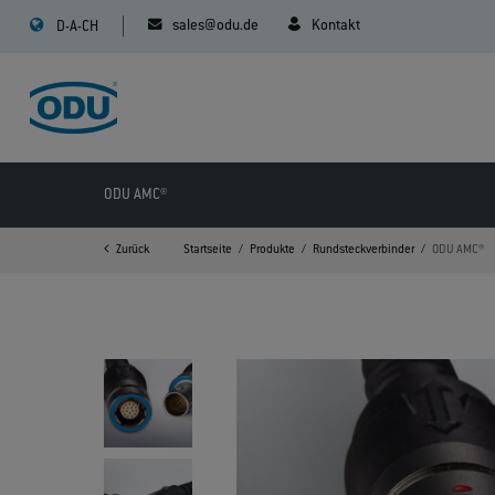
sales@odu.de
Kontakt
D-A-CH
ODU AMC®
Zurück
Startseite
Produkte
Rundsteckverbinder
ODU AMC®