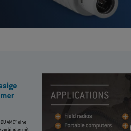
ssige
emer
t ODU AMC® eine
ckverbindug mit