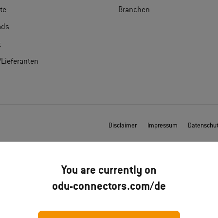
ate
Branchen
ads
t
/Lieferanten
Disclaimer
Impressum
Datenschu
You are currently on
odu-connectors.com/de