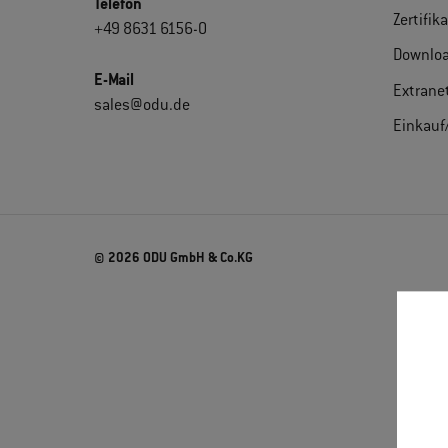
Telefon
Zertifik
+49 8631 6156-0
Downlo
E-Mail
Extrane
sales@odu.de
Einkauf
© 2026 ODU GmbH & Co.KG