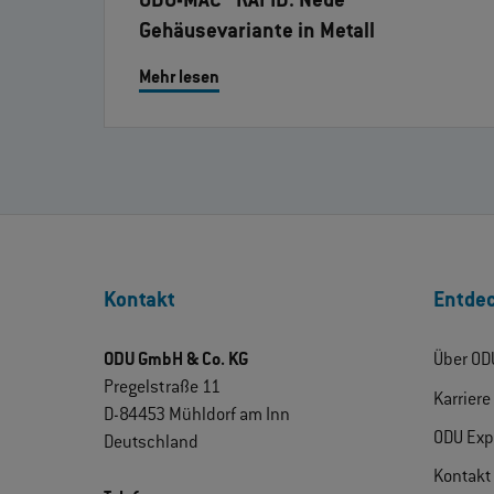
ODU-MAC® RAPID: Neue
Gehäusevariante in Metall
Mehr lesen
Kontakt
Entdec
ODU GmbH & Co. KG
Über OD
Pregelstraße 11
Karriere
D-84453 Mühldorf am Inn
ODU Exp
Deutschland
Kontakt