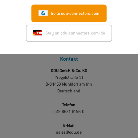
Mehr lesen
Go to odu-connectors.com
Stay on odu-connectors.com/de
Kontakt
ODU GmbH & Co. KG
Pregelstraße 11
D-84453 Mühldorf am Inn
Deutschland
Telefon
+49 8631 6156-0
E-Mail
sales@odu.de