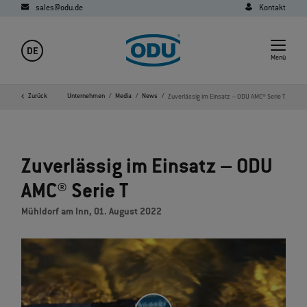
sales@odu.de
Kontakt
DE
Menü
Zurück
Startseite
Unternehmen
Media
News
Zuverlässig im Einsatz – ODU AMC® Serie T
Zuverlässig im Einsatz – ODU
AMC® Serie T
Mühldorf am Inn, 01. August 2022