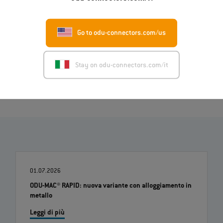
English (PDF)
Deutsch (PDF)
Go to odu-connectors.com/us
Italiano (PDF)
Image (ZIP)
Stay on odu-connectors.com/it
01.07.2026
ODU-MAC® RAPID: nuova variante con alloggiamento in
metallo
Leggi di più