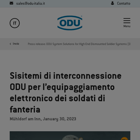
sales@odu-italia.it
Contatto
IT
Menu
Media
Invio
News
Press release: ODU System Solutions for High End Dismounted Soldier Systems (DSS)
Sisitemi di interconnessione
ODU per l’equipaggiamento
elettronico dei soldati di
fanteria
Mühldorf am Inn, January 30, 2023