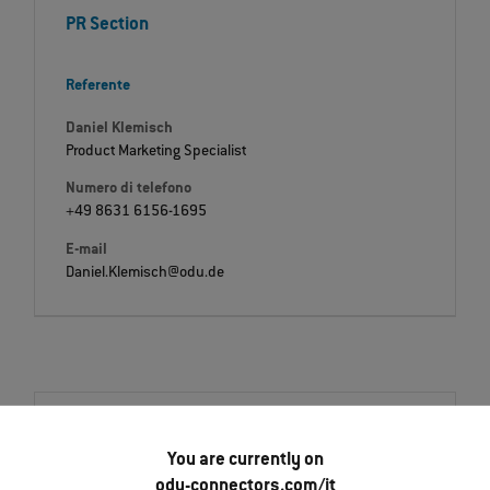
PR Section
Referente
Daniel Klemisch
Product Marketing Specialist
Numero di telefono
+49 8631 6156-1695
E-mail
Daniel.Klemisch@odu.de
Downloads
Press release
You are currently on
odu-connectors.com/it