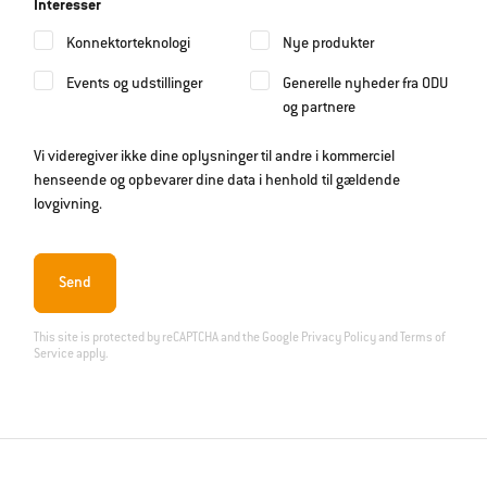
Interesser
Konnektorteknologi
Nye produkter
Events og udstillinger
Generelle nyheder fra ODU
og partnere
Vi videregiver ikke dine oplysninger til andre i kommerciel
henseende og opbevarer dine data i henhold til gældende
lovgivning.
Send
This site is protected by reCAPTCHA and the Google
Privacy Policy
and
Terms of
Service
apply.