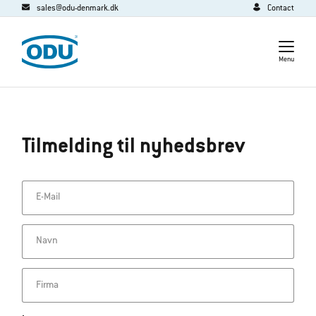
sales@odu-denmark.dk
Contact
Menu
Tilmelding til nyhedsbrev
E-Mail
Navn
Firma