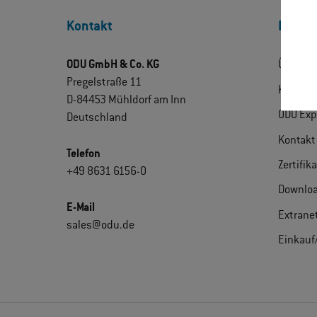
Kontakt
Entdec
ODU GmbH & Co. KG
Über OD
Pregelstraße 11
Karriere
D-84453 Mühldorf am Inn
ODU Exp
Deutschland
Kontakt
Telefon
Zertifik
+49 8631 6156-0
Downlo
E-Mail
Extrane
sales@odu.de
Einkauf