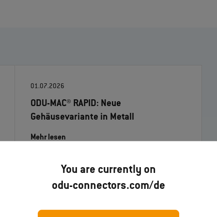
01.07.2026
ODU-MAC® RAPID: Neue
Gehäusevariante in Metall
Mehr lesen
You are currently on
odu-connectors.com/de