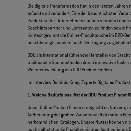
Die digitale Transformation hat in den letzten Jahre
erfasst und verändert. Eine der beachtlichsten Verä
Produktsuche. Unternehmen suchen vermehrt nach e
Geschäftspartner und Lieferanten zu finden sowie Pr
Kontext gewinnt die Online-Produktsuche im B2B-Bere
beschleunigt, sondern auch den Zugang zu globalen M
ODU als international führender Hersteller von Steck
traditionelle Suchmethoden durch innovative Tools zu 
Weiterentwicklung des ODU Product Finders.
Im Interview Dominic Krieg, Experte Digitales Produ
1. Welche Bedürfnisse löst der ODU Product Finder fü
Unser Online Product Finder ermöglicht es Nutzern, i
Aufbereitung der großen Variantenvielfalt mittels Filt
herkömmlichen Katalogen. Unsere Nutzer können nic
auch selbstständig Produktvarianten konfigurieren. 