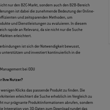
n nicht nur den B2C-Markt, sondern auch den B2B-Bereich
nderungen ist dabei die zunehmende Bedeutung der Online-
ffizienten und zeitsparenden Methoden, um
odukte und Dienstleistungen zu evaluieren. In diesem
ich rapide an Relevanz, da sie nicht nur die Suche
ärkten erleichtert.
verbindungen ist sich der Notwendigkeit bewusst,
unterstützen und investiert kontinuierlich in die
kt Management bei ODU
r Ihre Nutzer?
n wenigen Klicks das passende Produkt zu finden. Die
erkriterien erleichtert die Suche erheblich im Vergleich zu
ht nur prägnante Produktinformationen abrufen, sondern
Die Integration von 3D-Daten zum Download rundet das