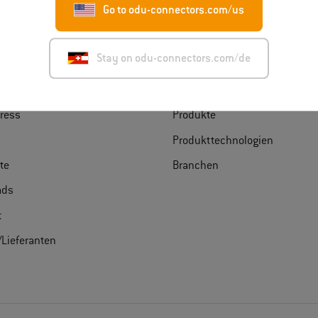
Go to odu-connectors.com/us
ken Sie ODU
Finden Sie Ihr Produkt
Stay on odu-connectors.com/de
U
Product Finder
Product Matcher
ress
Produkte
Produkttechnologien
ate
Branchen
ads
t
/Lieferanten