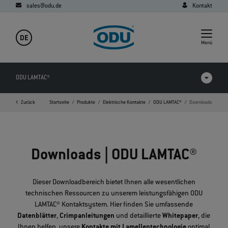
sales@odu.de
Kontakt
DE
Menü
ODU LAMTAC®
Zurück
Startseite
Produkte
Elektrische Kontakte
ODU LAMTAC®
Downloads
Produkte im Vergleich
Videos
Downloads | ODU LAMTAC®
Downloads
Anwendungen
Dieser Downloadbereich bietet Ihnen alle wesentlichen
technischen Ressourcen zu unserem leistungsfähigen ODU
FAQ
LAMTAC® Kontaktsystem. Hier finden Sie umfassende
Datenblätter
,
Crimpanleitungen
und detaillierte
Whitepaper
, die
Ihnen helfen, unsere
Kontakte mit Lamellentechnologie
optimal