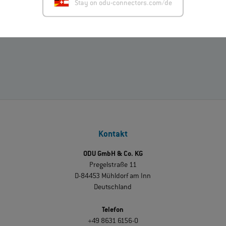
Stay on odu-connectors.com/de
10
von
10
Downloads geladen
Kontakt
ODU GmbH & Co. KG
Pregelstraße 11
D-84453 Mühldorf am Inn
Deutschland
Telefon
+49 8631 6156-0