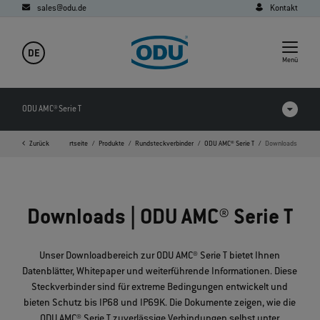
sales@odu.de
Kontakt
DE
Menü
ODU AMC® Serie T
Zurück
Startseite
Produkte
Rundsteckverbinder
ODU AMC® Serie T
Downloads
Produkte im Vergleich
Videos
Downloads | ODU AMC® Serie T
Downloads
FAQ
Unser Downloadbereich zur ODU AMC® Serie T bietet Ihnen
Datenblätter, Whitepaper und weiterführende Informationen. Diese
Steckverbinder sind für extreme Bedingungen entwickelt und
bieten Schutz bis IP68 und IP69K. Die Dokumente zeigen, wie die
ODU AMC® Serie T zuverlässige Verbindungen selbst unter