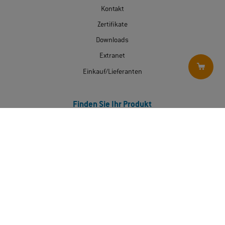
Kontakt
Zertifikate
Downloads
Extranet
Einkauf/Lieferanten
Finden Sie Ihr Produkt
Es wurde nichts ausgewählt
Product Finder
Product Matcher
Produkte
Jetzt bestellen
Produkttechnologien
Branchen
Soziale Medien