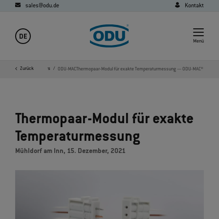
sales@odu.de
Kontakt
DE
Menü
nehmen
Media
Zurück
News
ODU-MACThermopaar-Modul für exakte Temperaturmessung — ODU-MAC®
Thermopaar-Modul für exakte
Temperaturmessung
Mühldorf am Inn, 15. Dezember, 2021