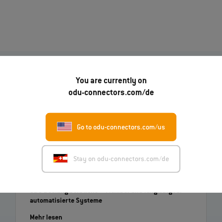
You are currently on
odu-connectors.com/de
01.07.2026
ODU-MAC® RAPID: Neue Gehäusevariante in Metall
Go to odu-connectors.com/us
Mehr lesen
Stay on odu-connectors.com/de
22.06.2026
ODU Docking Solutions – Flexibel und langlebig für
automatisierte Systeme
Mehr lesen