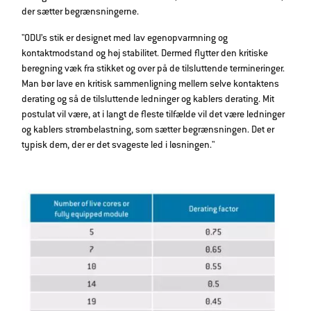
der sætter begrænsningerne.
"ODU’s stik er designet med lav egenopvarmning og
kontaktmodstand og høj stabilitet. Dermed flytter den kritiske
beregning væk fra stikket og over på de tilsluttende termineringer.
Man bør lave en kritisk sammenligning mellem selve kontaktens
derating og så de tilsluttende ledninger og kablers derating. Mit
postulat vil være, at i langt de fleste tilfælde vil det være ledninger
og kablers strømbelastning, som sætter begrænsningen. Det er
typisk dem, der er det svageste led i løsningen."