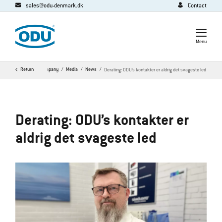
sales@odu-denmark.dk
Contact
Menu
Home
Return
Company
Media
News
Derating: ODU’s kontakter er aldrig det svageste led
Derating: ODU’s kontakter er
aldrig det svageste led