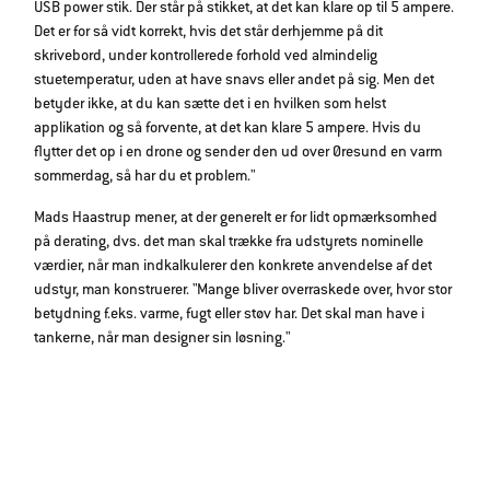
USB power stik. Der står på stikket, at det kan klare op til 5 ampere.
Det er for så vidt korrekt, hvis det står derhjemme på dit
skrivebord, under kontrollerede forhold ved almindelig
stuetemperatur, uden at have snavs eller andet på sig. Men det
betyder ikke, at du kan sætte det i en hvilken som helst
applikation og så forvente, at det kan klare 5 ampere. Hvis du
flytter det op i en drone og sender den ud over Øresund en varm
sommerdag, så har du et problem."
Mads Haastrup mener, at der generelt er for lidt opmærksomhed
på derating, dvs. det man skal trække fra udstyrets nominelle
værdier, når man indkalkulerer den konkrete anvendelse af det
udstyr, man konstruerer. "Mange bliver overraskede over, hvor stor
betydning f.eks. varme, fugt eller støv har. Det skal man have i
tankerne, når man designer sin løsning."