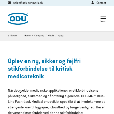
sales@odu-denmark.dk
Contact
Menu
Return
Home
Company
Media
News
Oplev en ny, sikker og fejlfri
stikforbindelse til kritisk
medicoteknik
Når det gælder medicinske applikationer, er stikforbindelsens
pålidelighed, sikkerhed og håndtering afgørende. ODU-MAC® Blue-
Line Push-Lock Medical er udviklet specifikt til at imødekomme de
strengeste krav til hygiejne, robusthed og brugervenlighed. Her er
de væsentligste fordele ved denne stikforbindelse: