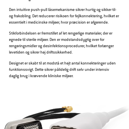
Den intuitive push-pull låsemekanisme sikrer hurtig og sikker til-
og frakobling. Det reducerer risikoen for fejlkonnektering, hvilket er
essentielt i medicinske miljøer, hvor præcision er afgørende.
Stikforbindelsen er fremstillet af let rengørlige materialer, der er
egnede til sterile miljøer. Den er modstandsdygtig over for
rengøringsmidler og desinfektionsprocedurer, hvilket forlænger
levetiden og sikrer høj driftssikkerhed.
Designet er skabt til at modstå et højt antal konnekteringer uden
funktionssvigt. Dette sikrer pålidelig drift selv under intensiv
daglig brug i krævende kliniske miljøer.