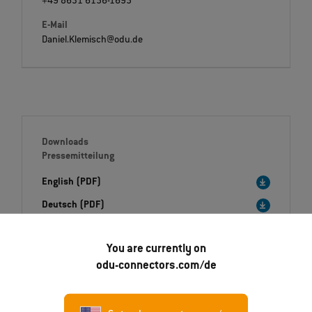
+49 8631 6156-1695
E-Mail
Daniel.Klemisch@odu.de
Downloads
Pressemitteilung
English (PDF)
Deutsch (PDF)
Italiano (PDF)
You are currently on
odu-connectors.com/de
Bildmaterial (ZIP)