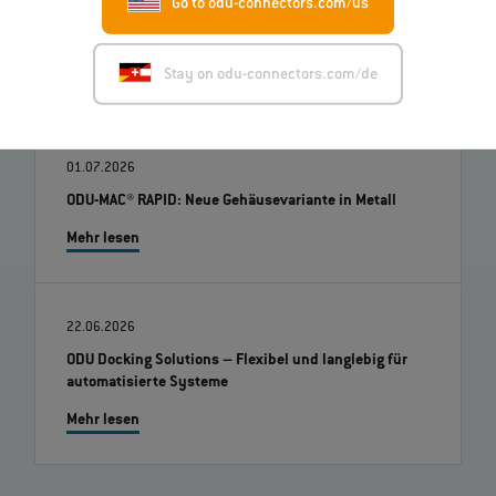
Go to odu-connectors.com/us
Stay on odu-connectors.com/de
01.07.2026
ODU-MAC® RAPID: Neue Gehäusevariante in Metall
Mehr lesen
22.06.2026
ODU Docking Solutions – Flexibel und langlebig für
automatisierte Systeme
Mehr lesen