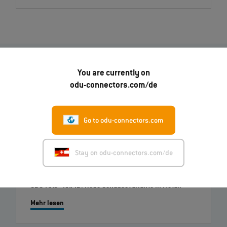
You are currently on
odu-connectors.com/de
07.08.2026
Robert Kempin ist als neuer CSO bei ODU gestartet
Go to odu-connectors.com
Mehr lesen
Stay on odu-connectors.com/de
01.07.2026
ODU-MAC® RAPID: Neue Gehäusevariante in Metall
Mehr lesen