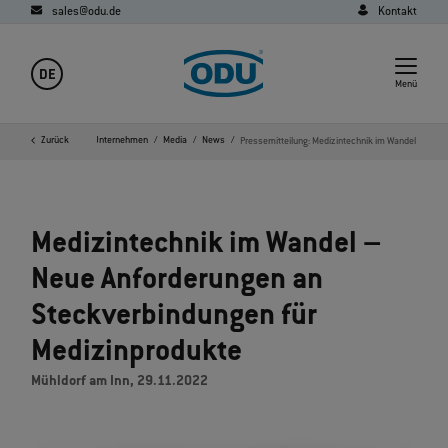
sales@odu.de
Kontakt
DE
Menü
Startseite
Zurück
Unternehmen
Media
News
Pressemitteilung: Medizintechnik im Wandel
Medizintechnik im Wandel –
Neue Anforderungen an
Steckverbindungen für
Medizinprodukte
Mühldorf am Inn, 29.11.2022