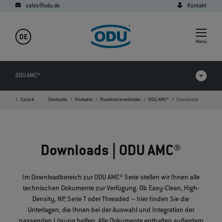
sales@odu.de
Kontakt
DE
Menü
ODU AMC®
Zurück
Startseite
Produkte
Rundsteckverbinder
ODU AMC®
Downloads
Produkte im Vergleich
Videos
Downloads | ODU AMC®
Downloads
Anwendungen
Im Downloadbereich zur ODU AMC® Serie stellen wir Ihnen alle
technischen Dokumente zur Verfügung. Ob Easy-Clean, High-
FAQ
Density, NP, Serie T oder Threaded – hier finden Sie die
Unterlagen, die Ihnen bei der Auswahl und Integration der
passenden Lösung helfen. Alle Dokumente enthalten außerdem