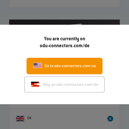
You are currently on
odu-connectors.com/de
Go to odu-connectors.com/us
Stay on odu-connectors.com/de
ODU AMC® & ODU AMC® Easy-Clean Montage
–
Anleitung
EN