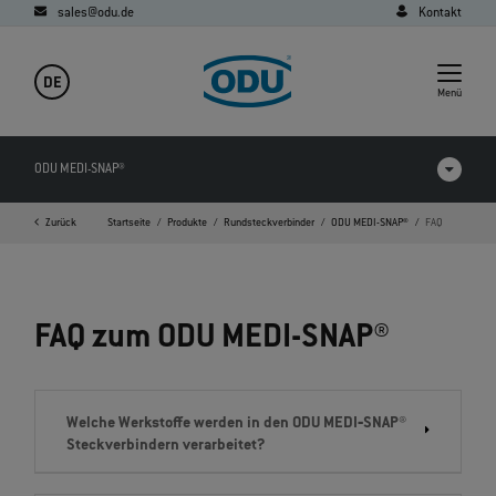
sales@odu.de
Kontakt
DE
Menü
ODU MEDI-SNAP®
Zurück
Startseite
Produkte
Rundsteckverbinder
ODU MEDI-SNAP®
FAQ
Produkte im Vergleich
Videos
FAQ zum ODU MEDI-SNAP®
Downloads
Anwendungen
Welche Werkstoffe werden in den ODU MEDI‐SNAP®
FAQ
Steckverbindern verarbeitet?