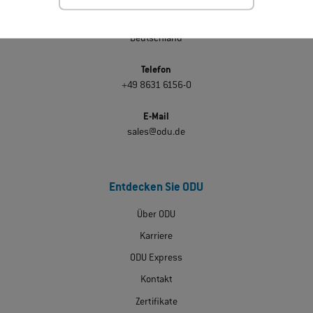
Pregelstraße 11
D-84453 Mühldorf am Inn
Deutschland
Telefon
+49 8631 6156-0
E-Mail
sales@odu.de
Entdecken Sie ODU
Über ODU
Karriere
ODU Express
Kontakt
Zertifikate