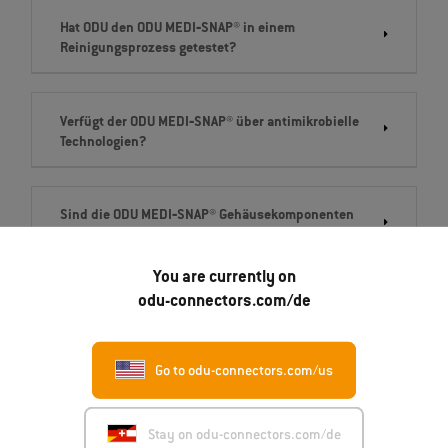
Hat ODU den ODU MEDI‐SNAP® in einem
Reinigungsprozess getestet?
Verfügt der ODU MEDI‐SNAP® über antimikrobielle
Technologien?
Sind die ODU MEDI‐SNAP® Gehäusekomponenten
biokompatibel?
You are currently on
odu-connectors.com/de
Go to odu-connectors.com/us
Kontakt
Stay on odu-connectors.com/de
ODU GmbH & Co. KG